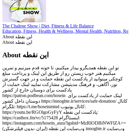
The Chalene Show | Diet, Fitness & Life Balance
Education, Fitness, Health & Wellness, Mental Health, Nutrition, Rel
About این نقطه
About این نقطه
About این نقطه
تو این نقطه همدیگرو بیدار میکنیم، تا خونه قدم میزنیم و تمرین
میکنیم هنر خوب زیستن رو از طریق این لینک و پرداخت مبلغ
کوچکی میتوانید از پادکست این نقطه حمایت و در جهت گسترش
نور، آگاهی، و فرهنگ مدیتیشن مشارکت نمایید لینک حمایت از
پادکست برای دوستان خارج از کشور
https://patron.podbean.com/hosein لینک حمایت از پادکست برای
دوستان داخل کشور https://innoghte.ir/services/safe-donation/ کانال
تلگرام: https://t.me/hoseinmind کانال یوتیوب:
https://youtu.be/RGOlgoGyFyY پادکست این نقطه:
https://castbox.fm/vc/5175428 اینستاگرام:
https://instagram.com/hosein_aura?igshid=MzRlODBiNWFlZA==
وب‌سایت این نقطه (ایران -بدون فیلترشکن) innoghte.ir وب‌سایت