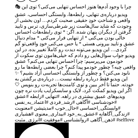
🎭 چرا با وجود آدم‌ها هنوز احساس تنهایی می‌کنی؟ توی این
ویدیو درباره‌ی تنهایی، رابطه‌ها، وابستگی احساسی، عشق
واقعی و شناختِ خودِ حقیقی صحبت کردم… اون بخشی از
وجودت که شاید سال‌هاست زیر شرطی‌سازی، ترس و تایید
گرفتن از دیگران پنهان شده. اگر: * توی رابطه‌هات احساس
خالی بودن می‌کنی * از تنهایی فرار می‌کنی * مدام دنبال
عشق و تایید بیرونی هستی * یا حس می‌کنی خودِ واقعی‌تو گم
کردی… این ویدیو می‌تونه دیدت رو کاملاً تغییر بده. در این
ویدیو جواب سوال‌هایی رو دادم که خیلی‌هامون توی سکوت از
خودمون می‌پرسیم: چرا احساس تنهایی می‌کنم؟ عشق
واقعی چیه؟ چطور خودمو پیدا کنم؟ چرا بعضی رابطه‌ها ما رو
نابود می‌کنن؟ و چطور از وابستگی احساسی آزاد بشیم؟ ✨
این ویدیو فقط درباره رابطه نیست… درباره‌ی برگشتن به
خودته. حتماً تا آخر ببین و توی کامنت‌ها تجربه‌ت رو بنویس 🤍
اگر این ویدیو کمکت کرد، لایک و سابسکرایب یادت نره چون
ویدیوهای عمیق بیشتری در راهه. #تنهایی #رابطه #عشق
#خودشناسی #آگاهی #رشد_فردی #اعتماد_به_نفس
#وابستگی_احساسی #حال_خوب #مدیتیشن #معنویت
#زندگی_آگاهانه #عشق_به_خود #بیداری_معنوی #هشیاری
#ذهن_آگاهی #روانشناسی #موفقیت #انرژی_مثبت #selflove