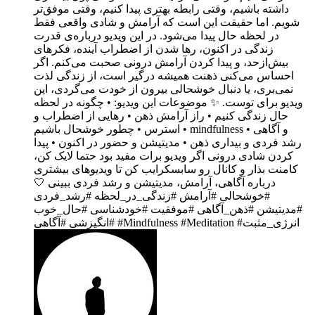
داشته باشیم، وقتی رابطه بهتری پیدا کنیم، وقتی موفق‌تر
شویم. اما حقیقت این است که آرامش و شادی واقعی فقط
در لحظه حال پیدا می‌شود. در این ویدیو درباره‌ی قدرت
زندگی در اکنون، رها شدن از اضطراب آینده، فکرهای
بیش‌ازحد، و پیدا کردن آرامش درونی صحبت می‌کنم. اگر
احساس می‌کنی ذهنت همیشه درگیر است، از زندگی لذت
نمی‌بری، یا دنبال خوشحالی بیرون از خودت می‌گردی، این
ویدیو برای توست. ✨ موضوعات این ویدیو: • چگونه در لحظه
حال زندگی کنیم • راز آرامش ذهن • رهایی از اضطراب و
استرس • چطور خوشحال باشیم • mindfulness و آگاهی •
رشد فردی و بیداری ذهن • مدیتیشن و حضور در اکنون • پیدا
کردن شادی درونی اگر ویدیو برات مفید بود حتما لایک کن،
کامنت بذار و کانال رو سابسکرایب کن تا ویدیوهای بیشتری
درباره آگاهی، آرامش، مدیتیشن و رشد فردی ببینی 🤍
#خوشحالی #آرامش #زندگی_در_لحظه #رشد_فردی
#مدیتیشن #ذهن_آگاهی #موفقیت #خودشناسی #حال_خوب
#انگیزشی #آگاهی #Mindfulness #Meditation #انرژی_مثبت