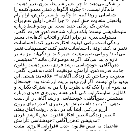
را شکل می‌دهند. ✨ چرا تغییر شرایط، بدون تغییر ذهنیت،
ماندگار نیست. ✨ چگونه الگوهای ذهنی محدودکننده را
شناسایی و رها کنیم. ✨ چگونه با تغییر نگرش، آرام‌آرام
واقعیتی متفاوت خلق کنیم. ✨ چرا آگاهی، اولین قدم برای
ساختن یک زندگی جدید است. این ویدیو فقط درباره
مثبت‌اندیشی نیست؛ بلکه درباره شناخت ذهن، قدرت آگاهی،
مسئولیت‌پذیری در برابر افکار و انتخاب آگاهانه‌ی مسیر
زندگی است. وقتی کیفیت افکارت تغییر کند، احساساتت
تغییر می‌کنند؛ وقتی احساساتت تغییر کنند، تصمیم‌هایت تغییر
می‌کنند؛ و وقتی تصمیم‌هایت تغییر کنند، زندگی‌ات نیز مسیر
تازه‌ای پیدا می‌کند. اگر به موضوعاتی مانند **مدیتیشن،
ذهن‌آگاهی، خودشناسی، رشد فردی، تغییر ذهنیت، قانون
جذب، قدرت ذهن، آرامش، موفقیت، اعتمادبه‌نفس، آگاهی،
معنویت و ساختن یک زندگی آگاهانه** علاقه‌مند هستی، این
ویدیو برای توست. اگر این ویدیو برایت ارزشمند بود، خوشحال
می‌شوم آن را لایک کنی، نظرت را با من به اشتراک بگذاری و
کانال را سابسکرایب کنی تا هر هفته ویدیوهای جدیدی درباره
مدیتیشن، ذهن‌آگاهی، خودشناسی و رشد آگاهی را از دست
ندهی. 🤍 به یاد داشته باش: هر تغییری که در دنیای بیرون
آرزو می‌کنی، ابتدا باید در دنیای درونت اتفاق بیفتد.
#تغییر_زندگی #تغییر_افکار #قدرت_ذهن #رشد_فردی
#مدیتیشن #ذهن_آگاهی #خودشناسی #آرامش
#اعتماد_به_نفس #قانون_جذب #فراوانی #انرژی_مثبت