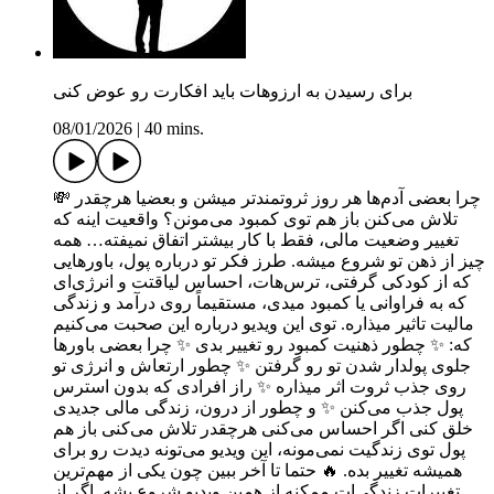
برای رسیدن به ارزوهات باید افکارت رو عوض کنی
08/01/2026
|
40 mins.
💸 چرا بعضی آدم‌ها هر روز ثروتمندتر میشن و بعضیا هرچقدر
تلاش می‌کنن باز هم توی کمبود می‌مونن؟ واقعیت اینه که
تغییر وضعیت مالی، فقط با کار بیشتر اتفاق نمیفته… همه
چیز از ذهن تو شروع میشه. طرز فکر تو درباره پول، باورهایی
که از کودکی گرفتی، ترس‌هات، احساس لیاقتت و انرژی‌ای
که به فراوانی یا کمبود میدی، مستقیماً روی درآمد و زندگی
مالیت تاثیر میذاره. توی این ویدیو درباره این صحبت می‌کنیم
که: ✨ چطور ذهنیت کمبود رو تغییر بدی ✨ چرا بعضی باورها
جلوی پولدار شدن تو رو گرفتن ✨ چطور ارتعاش و انرژی تو
روی جذب ثروت اثر میذاره ✨ راز افرادی که بدون استرس
پول جذب می‌کنن ✨ و چطور از درون، زندگی مالی جدیدی
خلق کنی اگر احساس می‌کنی هرچقدر تلاش می‌کنی باز هم
پول توی زندگیت نمی‌مونه، این ویدیو می‌تونه دیدت رو برای
همیشه تغییر بده. 🔥 حتما تا آخر ببین چون یکی از مهم‌ترین
تغییرات زندگی‌ات ممکنه از همین ویدیو شروع بشه. اگر از