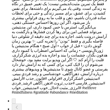
فقط یک تمرین مثبت‌اندیشی نیست؛ یک تغییر عمیق در نگاه
به زندگی است. وقتی یاد می‌گیریم برای داشته‌ها، برای نفس
کشیدن، برای عشق، برای مسیر زندگی و حتی برای لحظات
ساده قدردان باشیم، ذهن و قلب ما به روی فراوانی بیشتری
باز می‌شود. اگر این روزها احساس خستگی ذهنی،
بی‌انگیزگی، استرس یا حس کمبود داری، این مدیتیشن
می‌تواند فضایی امن برای رها کردن فشارها و بازگشت به
آرامش درونت باشد. اجازه بده برای چند دقیقه از شلوغی دنیا
فاصله بگیری و فقط “بودن” را تجربه کنی. ✨ بهترین زمان
گوش دادن: • قبل از خواب • اول صبح • هنگام مدیتیشن یا
ژورنال‌نویسی • زمانی که احساس اضطراب یا کمبود داری
هدفون بگذار، چشمانت را ببند و اجازه بده انرژی شکرگزاری،
قلبت را آرام کند 🤍 اگر این ویدیو برایت مفید بود، خوشحال
می‌شوم آن را لایک کنی، برای کسی که به آرامش نیاز دارد
بفرستی و عضو کانال شوی تا مدیتیشن‌ها و ویدیوهای بیشتری
درباره آرامش، ذهن‌آگاهی، خودشناسی و رشد فردی ببینی.
#مدیتیشن #شکرگزاری #فراوانی #قانون_جذب #آرامش
#مدیتیشن_فارسی #جذب_ثروت #ذهن_آگاهی #رشد_فردی
#انرژی_مثبت #حال_خوب #مدیتیشن_خواب #selflove
#mindfulness #gratitude #abundance #meditation