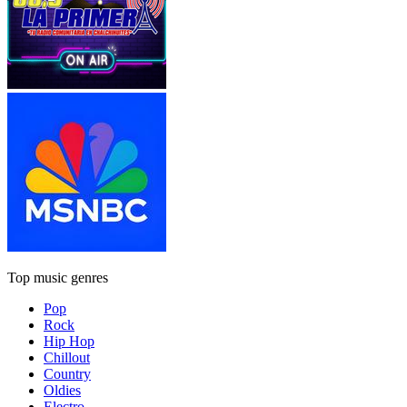
Top music genres
Pop
Rock
Hip Hop
Chillout
Country
Oldies
Electro