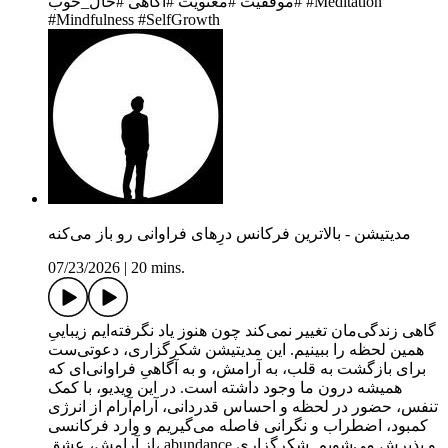
#موفقیت #معنویت #آگاهی #حال_خوب #Meditation
#Mindfulness #SelfGrowth
مدیتیشن - بالاترین فرکانس درِهای فراوانی رو باز می‌کنه
07/23/2026
|
20 mins.
گاهی زندگی‌مان تغییر نمی‌کند چون هنوز یاد نگرفته‌ایم زیباییِ
همین لحظه را ببینیم. این مدیتیشن شکرگزاری، دعوتی‌ست
برای بازگشت به قلب، به آرامش، و به آگاهیِ فراوانی‌ای که
همیشه درون ما وجود داشته است. در این ویدیو، با کمک
تنفس، حضور در لحظه و احساس قدردانی، آرام‌آرام از انرژی
کمبود، اضطراب و نگرانی فاصله می‌گیریم و وارد فرکانسی
از آرامش، عشق، abundance و پذیرش می‌شویم. شکرگزاری