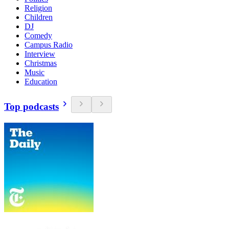
Religion
Children
DJ
Comedy
Campus Radio
Interview
Christmas
Music
Education
Top podcasts