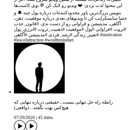
این محتوا لذت بردی: ❤️ ویدیو رو لایک کن 💬 توی کامنت‌ها
بنویس بزرگ‌ترین باور محدودکننده‌ات درباره پول چیه 🔔 و
حتما سابسکرایب کن تا ویدیوهای بعدی درباره موفقیت، ذهن،
آگاهی، مدیتیشن و فراوانی رو از دست ندی. #قانون_جذب
#ثروت #فراوانی #پول #موفقیت #ذهنیت_ثروت #انرژی_پول
#تغییر_زندگی #رشد_فردی #مدیتیشن #آگاهی #motivation
#lawofattraction #wealthmindset
رابطه راه حل تنهایی نیست...حقیقتی درباره تنهایی که
هیچ‌کس بهت نگفته…(واقعی)
07/29/2026
|
45 mins.