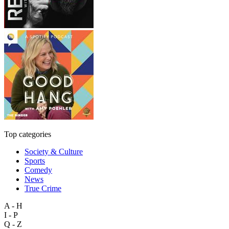
Top categories
Society & Culture
Sports
Comedy
News
True Crime
A - H
I - P
Q - Z