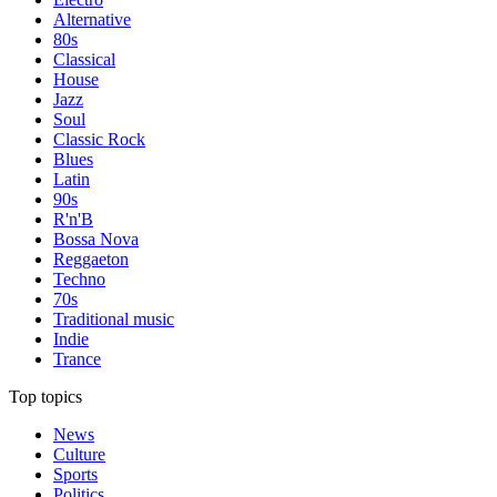
Alternative
80s
Classical
House
Jazz
Soul
Classic Rock
Blues
Latin
90s
R'n'B
Bossa Nova
Reggaeton
Techno
70s
Traditional music
Indie
Trance
Top topics
News
Culture
Sports
Politics