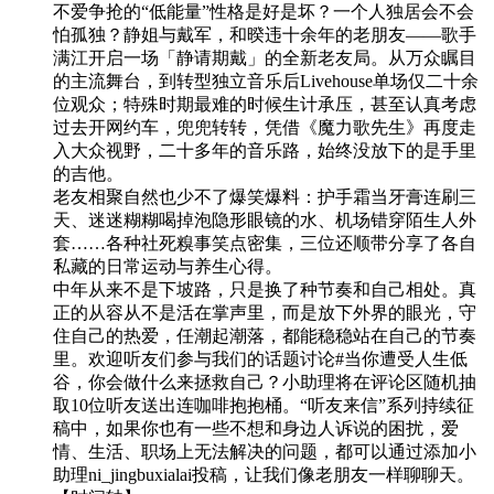
不爱争抢的“低能量”性格是好是坏？一个人独居会不会
怕孤独？静姐与戴军，和暌违十余年的老朋友——歌手
满江开启一场「静请期戴」的全新老友局。从万众瞩目
的主流舞台，到转型独立音乐后Livehouse单场仅二十余
位观众；特殊时期最难的时候生计承压，甚至认真考虑
过去开网约车，兜兜转转，凭借《魔力歌先生》再度走
入大众视野，二十多年的音乐路，始终没放下的是手里
的吉他。
老友相聚自然也少不了爆笑爆料：护手霜当牙膏连刷三
天、迷迷糊糊喝掉泡隐形眼镜的水、机场错穿陌生人外
套……各种社死糗事笑点密集，三位还顺带分享了各自
私藏的日常运动与养生心得。
中年从来不是下坡路，只是换了种节奏和自己相处。真
正的从容从不是活在掌声里，而是放下外界的眼光，守
住自己的热爱，任潮起潮落，都能稳稳站在自己的节奏
里。欢迎听友们参与我们的话题讨论#当你遭受人生低
谷，你会做什么来拯救自己？小助理将在评论区随机抽
取10位听友送出连咖啡抱抱桶。“听友来信”系列持续征
稿中，如果你也有一些不想和身边人诉说的困扰，爱
情、生活、职场上无法解决的问题，都可以通过添加小
助理ni_jingbuxialai投稿，让我们像老朋友一样聊聊天。