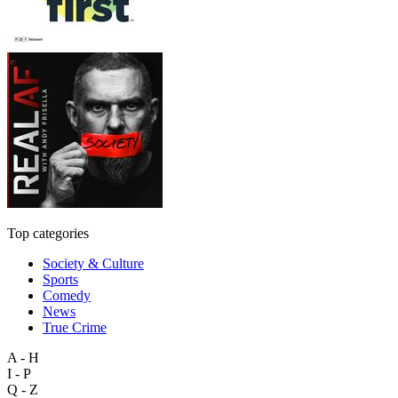
Top categories
Society & Culture
Sports
Comedy
News
True Crime
A - H
I - P
Q - Z