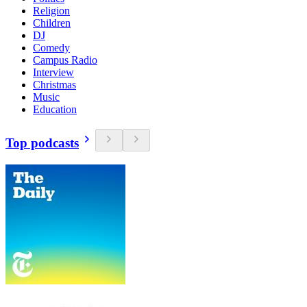
Religion
Children
DJ
Comedy
Campus Radio
Interview
Christmas
Music
Education
Top podcasts