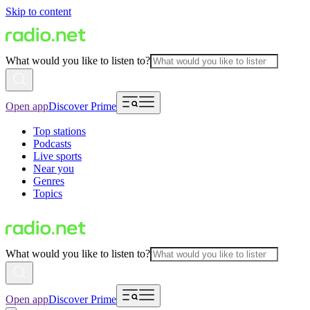
Skip to content
What would you like to listen to?
Open app
Discover Prime
Top stations
Podcasts
Live sports
Near you
Genres
Topics
What would you like to listen to?
Open app
Discover Prime