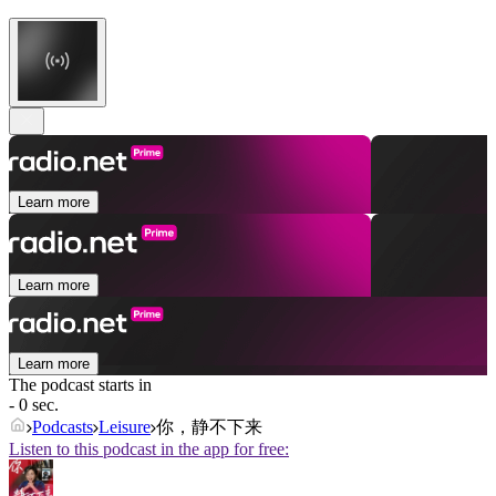
Learn more
Learn more
Learn more
The podcast starts in
- 0 sec.
Podcasts
Leisure
你，静不下来
Listen to this podcast in the app for free: