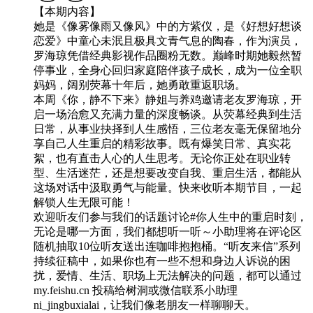
【本期内容】
她是《像雾像雨又像风》中的方紫仪，是《好想好想谈
恋爱》中童心未泯且极具文青气息的陶春，作为演员，
罗海琼凭借经典影视作品圈粉无数。巅峰时期她毅然暂
停事业，全身心回归家庭陪伴孩子成长，成为一位全职
妈妈，阔别荧幕十年后，她勇敢重返职场。
本周《你，静不下来》静姐与养鸡邀请老友罗海琼，开
启一场治愈又充满力量的深度畅谈。从荧幕经典到生活
日常，从事业抉择到人生感悟，三位老友毫无保留地分
享自己人生重启的精彩故事。既有爆笑日常、真实花
絮，也有直击人心的人生思考。无论你正处在职业转
型、生活迷茫，还是想要改变自我、重启生活，都能从
这场对话中汲取勇气与能量。快来收听本期节目，一起
解锁人生无限可能！
欢迎听友们参与我们的话题讨论#你人生中的重启时刻，
无论是哪一方面，我们都想听一听～小助理将在评论区
随机抽取10位听友送出连咖啡抱抱桶。“听友来信”系列
持续征稿中，如果你也有一些不想和身边人诉说的困
扰，爱情、生活、职场上无法解决的问题，都可以通过
my.feishu.cn 投稿给树洞或微信联系小助理
ni_jingbuxialai，让我们像老朋友一样聊聊天。