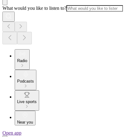
What would you like to listen to?
Radio
Podcasts
Live sports
Near you
Open app