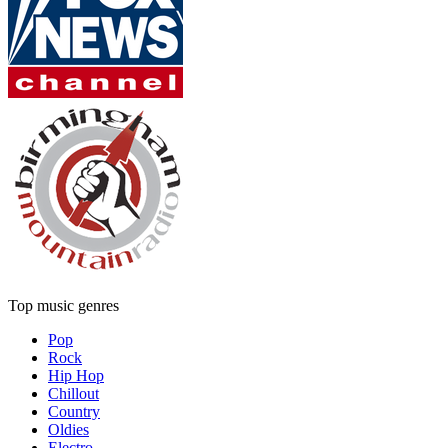
Top music genres
Pop
Rock
Hip Hop
Chillout
Country
Oldies
Electro