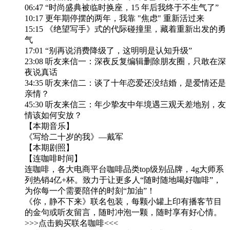
06:47 “时尚盛典被临时换座，15 年后我终于不生气了”
10:17 更年期停摆的两年，我靠 "焦虑" 重新活过来
15:15 《绝望写手》式的代际碰撞里，藏着重新出发的勇
气
17:01 “别再说消费降级了，这明明是认知升级”
23:08 听友来信一：深夜反复编辑删除朋友圈，只敢在深
夜说真话
34:35 听友来信二：谈了十年恋爱还没结婚，是爱情还是
亲情？
45:30 听友来信三：年少挚友中年境遇三观天差地别，友
情该如何安放？
【本期音乐】
《写给二十岁的我》—戴军
【本期剧照】
【连咖啡时间】
连咖啡，各大电商平台咖啡品类top级别品牌，4g大师系
列热销4亿+杯。致力于让更多人“随时随地喝好咖啡”，
为你每一个需要陪伴的时刻“加油”！
《你，静不下来》联名包装，每颗小罐上印有播客节目
的金句或听友留言，随时冲泡一颗，随时享有好心情。
>>>点击购买联名咖啡<<<