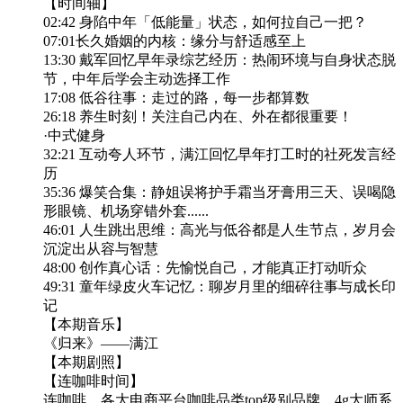
【时间轴】
02:42 身陷中年「低能量」状态，如何拉自己一把？
07:01长久婚姻的内核：缘分与舒适感至上
13:30 戴军回忆早年录综艺经历：热闹环境与自身状态脱
节，中年后学会主动选择工作
17:08 低谷往事：走过的路，每一步都算数
26:18 养生时刻！关注自己内在、外在都很重要！
·中式健身
32:21 互动夸人环节，满江回忆早年打工时的社死发言经
历
35:36 爆笑合集：静姐误将护手霜当牙膏用三天、误喝隐
形眼镜、机场穿错外套......
46:01 人生跳出思维：高光与低谷都是人生节点，岁月会
沉淀出从容与智慧
48:00 创作真心话：先愉悦自己，才能真正打动听众
49:31 童年绿皮火车记忆：聊岁月里的细碎往事与成长印
记
【本期音乐】
《归来》——满江
【本期剧照】
【连咖啡时间】
连咖啡，各大电商平台咖啡品类top级别品牌，4g大师系