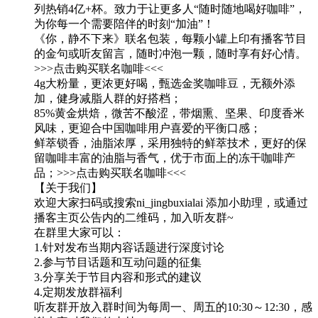
列热销4亿+杯。致力于让更多人“随时随地喝好咖啡”，
为你每一个需要陪伴的时刻“加油”！
《你，静不下来》联名包装，每颗小罐上印有播客节目
的金句或听友留言，随时冲泡一颗，随时享有好心情。
>>>点击购买联名咖啡<<<
4g大粉量，更浓更好喝，甄选金奖咖啡豆，无额外添
加，健身减脂人群的好搭档；
85%黄金烘焙，微苦不酸涩，带烟熏、坚果、印度香米
风味，更迎合中国咖啡用户喜爱的平衡口感；
鲜萃锁香，油脂浓厚，采用独特的鲜萃技术，更好的保
留咖啡丰富的油脂与香气，优于市面上的冻干咖啡产
品；>>>点击购买联名咖啡<<<
【关于我们】
欢迎大家扫码或搜索ni_jingbuxialai 添加小助理，或通过
播客主页公告内的二维码，加入听友群~
在群里大家可以：
1.针对发布当期内容话题进行深度讨论
2.参与节目话题和互动问题的征集
3.分享关于节目内容和形式的建议
4.定期发放群福利
听友群开放入群时间为每周一、周五的10:30～12:30，感