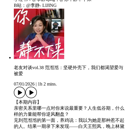
B站：@李静- LIJING
老友对谈vol.38 范湉湉：坚硬外壳下，我们都渴望爱与
被爱
07/01/2026
|
1h 2 mins.
【本期内容】
亲密关系里哪一点对你来说最重要？人生低谷期，什么
样的力量能帮你逆风翻盘？
见到范湉湉的第一面，养鸡说：我以为她是那种惹不起
的人。结果一期录下来发现——白天王熙凤，晚上林黛