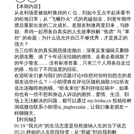
【本期内容】
从名利场里被临时换掉的 C 位，到如今五点半起床看书
的松弛日常；从 "飞蛾扑火" 式的死磕创业，到更年期停
摆后重新出发的二次成长。老朋友秋微再度归来，与静
姐、养鸡一起用各自真实的人生故事拆解 "焦虑" 与 "掌
控" 的命题：为什么说允许自己不够优秀，才是真正的
强大？
当三位听友的真实困惑接连抛出：深夜反复编辑又删除
的朋友圈、谈了十年还没结婚的感情、走着走着就散了
的年少挚友…… 没有标准答案，只有三个人用各自走过
的路，给出了不同温度的回应。
欢迎听友们参与我们的话题讨论#你想对你特别想念的老
朋友说些什么？～小助理将在评论区随机抽取10位听友
送出连咖啡抱抱桶。“听友来信”系列持续征稿中，如果
你也有一些不想和身边人诉说的困扰，爱情、生活、职
场上无法解决的问题，都可以通过 my.feishu.cn 投稿给树
洞或微信联系小助理ni_jingbuxialai，让我们像老朋友一
样聊聊天。
【时间轴】
01:19 “我允许”的生活态度是坦然接纳人生的当下状态
05:31 静姐的人生阶段转变：从“死磕”到自我和解