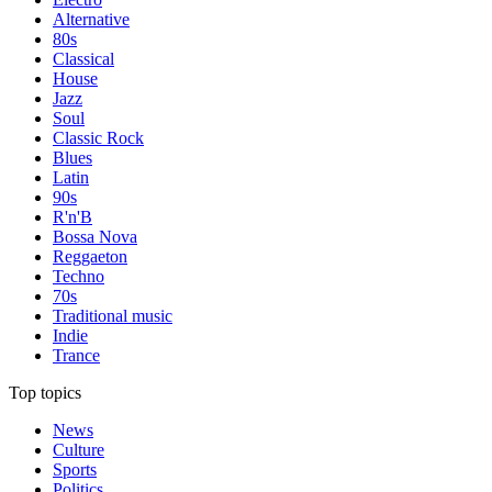
Alternative
80s
Classical
House
Jazz
Soul
Classic Rock
Blues
Latin
90s
R'n'B
Bossa Nova
Reggaeton
Techno
70s
Traditional music
Indie
Trance
Top topics
News
Culture
Sports
Politics