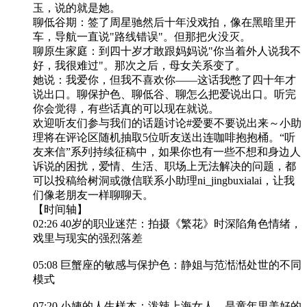
玉，说的就是她。
聊低谷期：签了周星驰然后十年没戏拍，像在黑暗里开
车，导航一直说"路线错误"。但那把火没灭。
聊原生家庭：到四十岁才敢跟妈妈说"你当着外人说我不
好，我很难过"。那次之后，母女关系变了。
她说：我爱你，但我不喜欢你——这话我憋了四十年才
说出口。聊保护色、聊低谷、聊怎么把爱说出口。听完
你会觉得，有些话真的可以现在就说。
欢迎听友们参与我们的话题讨论#爱要不要说出来～小助
理将在评论区随机抽取5位听友送出连咖啡抱抱桶。“听
友来信”系列持续征稿中，如果你也有一些不想和身边人
诉说的困扰，爱情、生活、职场上无法解决的问题，都
可以投稿给树洞或微信联系小助理ni_jingbuxialai，让我
们像老朋友一样聊聊天。
【时间轴】
02:26 40岁的职业迷茫：拍摄《繁花》时深陷角色情绪，
戏里与现实的强烈落差
05:08 巨蟹座的敏感与保护色：静姐与范湉湉处世的不同
模式
07:20 小姨的人生样本：泼辣上海女人，是童年里美好的