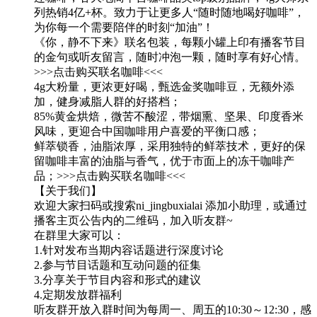
列热销4亿+杯。致力于让更多人“随时随地喝好咖啡”，
为你每一个需要陪伴的时刻“加油”！
《你，静不下来》联名包装，每颗小罐上印有播客节目
的金句或听友留言，随时冲泡一颗，随时享有好心情。
>>>点击购买联名咖啡<<<
4g大粉量，更浓更好喝，甄选金奖咖啡豆，无额外添
加，健身减脂人群的好搭档；
85%黄金烘焙，微苦不酸涩，带烟熏、坚果、印度香米
风味，更迎合中国咖啡用户喜爱的平衡口感；
鲜萃锁香，油脂浓厚，采用独特的鲜萃技术，更好的保
留咖啡丰富的油脂与香气，优于市面上的冻干咖啡产
品；>>>点击购买联名咖啡<<<
【关于我们】
欢迎大家扫码或搜索ni_jingbuxialai 添加小助理，或通过
播客主页公告内的二维码，加入听友群~
在群里大家可以：
1.针对发布当期内容话题进行深度讨论
2.参与节目话题和互动问题的征集
3.分享关于节目内容和形式的建议
4.定期发放群福利
听友群开放入群时间为每周一、周五的10:30～12:30，感