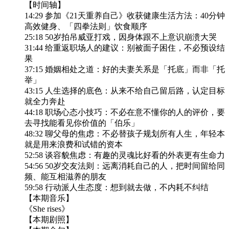
【时间轴】
14:29 参加《21天重养自己》收获健康生活方法：40分钟
高效健身、「四拳法则」饮食顺序
25:18 50岁拍吊威亚打戏，因身体跟不上意识崩溃大哭
31:44 给重返职场人的建议：别被面子困住，不必预设结
果
37:15 婚姻相处之道：好的夫妻关系是「托底」而非「托
举」
43:15 人生选择的底色：从来不给自己留后路，认定目标
就全力奔赴
44:18 职场心态小技巧：不必在意不懂你的人的评价，要
去寻找能看见你价值的「伯乐」
48:32 聊父母的焦虑：不必替孩子规划所有人生，年轻本
就是用来浪费和试错的资本
52:58 谈容貌焦虑：有趣的灵魂比好看的外表更有生命力
54:56 50岁交友法则：远离消耗自己的人，把时间留给同
频、能互相滋养的朋友
59:58 行动派人生态度：想到就去做，不内耗不纠结
【本期音乐】
《She rises》
【本期剧照】