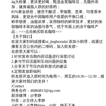
4g大粉量，更浓更好喝，甄选金奖咖啡豆，无额外添
加，健身减脂人群的好搭档；
85%黄金烘焙，微苦不酸涩，带烟熏、坚果、印度香米
风味，更迎合中国咖啡用户喜爱的平衡口感；
鲜萃锁香，油脂浓厚，采用独特的鲜萃技术，更好的保
留咖啡丰富的油脂与香气，优于市面上的冻干咖啡产
品；>>>点击购买联名咖啡<<<
【关于我们】
欢迎大家扫码或搜索ni_jingbuxialai 添加小助理，或通过
播客主页公告内的二维码，加入听友群~
在群里大家可以：
1.针对发布当期内容话题进行深度讨论
2.参与节目话题和互动问题的征集
3.分享关于节目内容和形式的建议
4.定期发放群福利
听友群开放入群时间为每周一、周五的10:30～12:30，感
谢大家对我们的支持！
/Contact
商务合作：46884813@qq.com
新浪微博：@李静
抖音：@主持人李静
小红书：@李静lijing，@你，静不下来