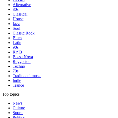
Alternative
80s
Classical
House
Jazz
Soul
Classic Rock
Blues
Latin
90s
R'n'B
Bossa Nova
Reggaeton
Techno
70s
Traditional music
Indie
Trance
Top topics
News
Culture
Sports
Politics