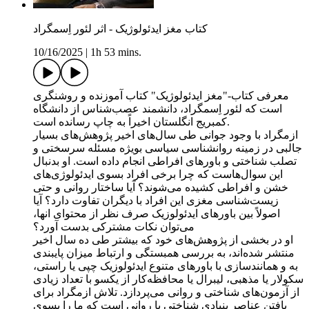
کتاب مغز ایدئولوژیک - اثر لئور اِسمگراد
10/16/2025
|
1h 53 mins.
معرفی کتاب-"مغز ایدئولوژیک" کتاب آموزنده و روشنگری
است که لئور اِسمگراد، دانشمند عصب‌شناس از دانشگاه
کمبریج انگلستان اخیراً به چاپ رسانده است.
ازمگراد با وجود جوانی طی سال‌های اخیر پژوهش‌های بسیار
جالبی در زمینه روانشناسی سیاسی بویژه مسئله سرسختی و
تصلب شناختی و باورهای افراطی انجام داده است. او بدنبال
این سوال‌هاست که چرا برخی افراد بسوی ایدئولوژی‌های
خشن و افراطی کشیده می‌شوند؟ آیا ساختار روانی و حتی
زیست‌شناسی مغزی این افراد با دیگران تفاوت دارد؟ آیا
اصولاً بین باورهای ایدئولوزیک صرف نظر از محتوای انها،
می‌توان نکات مشترکی بدست آورد؟
او در بخشی از پژوهش‌های خود که بیشتر طی ده سال اخیر
منتشر شده‌اند، به بررسی همبستگی و ارتباط میزان پایبندی
به و همانندسازی با باورهای متنوع ایدئولوزیک چپی یا راستی،
سکولار یا مذهبی، لیبرال یا محافظه‌کار از یکسو با تعداد زیادی
از آزمون‌های شناختی و روانی می‌پردازد. تلاش ازمگراد برای
یافتن عناصر بنیادی شناختی یا روانی است که ما را بسوی