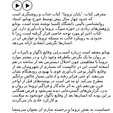
معرفی کتاب- "پایان تروما" کتاب جذاب و روشنگری است
که حدود چهار سال پیش توسط جورج بونانو، استاد
روانشناسی بالینی دانشگاه کلمبیا نوشته شده است. بونانو
پژوهش‌های زیادی در حوزه سوگ، تروما و تاب‌آوری دارد. این
کتاب اخیر او مورد توجه خاصی قرار گرفته است زیرا تا
حدودی به رویکرد غالب به مسئله تروما و عوارض آن در
انسان‌ها نگرشی انتقادی ارائه می‌دهد.
بونانو معتقد است درباره آسیب‌زایی وقایع ناگوار و تاثیرات آن
بر روان ما یک نگرش یکطرفه وجود دارد و در بیشتر موارد
تروما با مفاهیمی چون اختلال دیسترس بعد از سانحه در هم
آمیخته است. این در حالیست که بسیاری از شهروندان بعد از
وقایع ناگوار نوعی تاب‌آوری قوی یا بهبودی زودهنگام نشان
می‌دهند. او حتی فراتر رفته و ادعایی بسیار چالش برانگیز
مطرح می‌کند. او مدعی است در نوشته‌های قبل از اواخر
قرن نوزدهم باور به اثر ماندگار و فراگیر تروما بر روان و
بدن، گزارش‌های گسترده‌ایی دیده نمی‌شود و فرص همگانی
بر این بوده که انسان‌ها بعد از وقایع ناگوار خودبخود به سلامت
و کارکرد عادی باز می‌گردند.
حساسیت به نقش تروما و برجسته سازی ان بعنوان سرمنشا