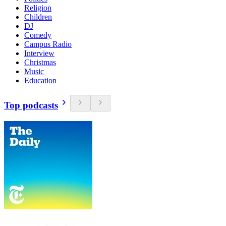
Religion
Children
DJ
Comedy
Campus Radio
Interview
Christmas
Music
Education
Top podcasts