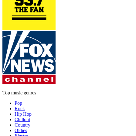
Top music genres
Pop
Rock
Hip Hop
Chillout
Country
Oldies
Electro