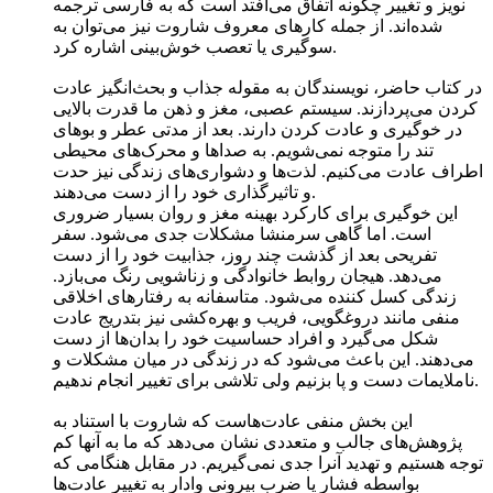
نویز و تغییر چگونه اتفاق می‌افتد است که به فارسی ترجمه
شده‌اند. از جمله کارهای معروف شاروت نیز می‌توان به
سوگیری یا تعصب خوش‌بینی اشاره کرد.
در کتاب حاضر، نویسندگان به مقوله جذاب و بحث‌انگیز عادت
کردن می‌پردازند. سیستم عصبی، مغز و ذهن ما قدرت بالایی
در خوگیری و عادت کردن دارند. بعد از مدتی عطر و بوهای
تند را متوجه نمی‌شویم. به صداها و محرک‌های محیطی
اطراف عادت می‌کنیم. لذت‌ها و دشواری‌های زندگی نیز حدت
و تاثیرگذاری خود را از دست می‌دهند.
این خوگیری برای کارکرد بهینه مغز و روان بسیار ضروری
است. اما گاهی سرمنشا مشکلات جدی می‌شود. سفر
تفریحی بعد از گذشت چند روز، جذابیت خود را از دست
می‌دهد. هیجان روابط خانوادگی و زناشویی رنگ می‌بازد.
زندگی کسل کننده می‌شود. متاسفانه به رفتارهای اخلاقی
منفی مانند دروغگویی، فریب و بهره‌کشی نیز بتدریج عادت
شکل‌ می‌گیرد و افراد حساسیت خود را بدان‌ها از دست
می‌دهند. این باعث می‌شود که در زندگی در میان مشکلات و
ناملایمات دست و پا بزنیم ولی تلاشی برای تغییر انجام ندهیم.
این بخش منفی عادت‌هاست که شاروت با استناد به
پژوهش‌های جالب و متعددی نشان می‌دهد که ما به آنها کم
توجه هستیم و تهدید آنرا جدی نمی‌گیریم. در مقابل هنگامی که
بواسطه فشار یا ضرب بیرونی وادار به تغییر عادت‌ها