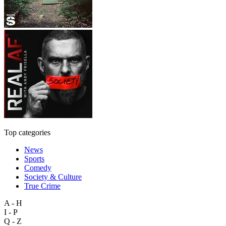
Top categories
News
Sports
Comedy
Society & Culture
True Crime
A - H
I - P
Q - Z