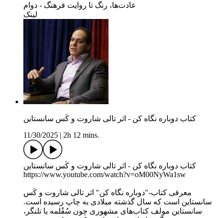
عادت‌ها، رنگ تا روایت فرهنگ - دوام
لینک
کتاب دوباره نگاه کن - اثر تالی شاروت و کَس سانستاین
11/30/2025
|
2h 12 mins.
کتاب دوباره نگاه کن - اثر تالی شاروت و کَس سانستاین
https://www.youtube.com/watch?v=oM00NyWa1sw
معرفی کتاب-"دوباره نگاه کن" اثر تالی شاروت و کَس
سانستاین است که سال گذشته میلادی به چاپ رسیده است.
سانستاین مولف کتاب‌های مشهوری چون سُقًلمه یا تلنگر،