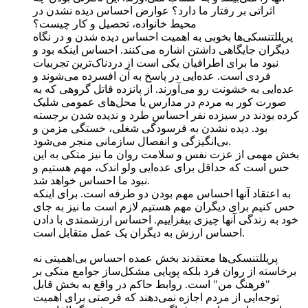
اثراتی بر رفتار ما دارد؟ عوارض احساس دیده نشدن در
محیط خانواده، تحصیل و کار چیست؟
پریللتنسکی‌ها بخوبی به اهمیت احساس دیده شدن و در نگاه
دیگران جایگاهی داشتن اشاره می‌کنند. احساس اینکه بود و
نبود ما برای اطرافیان یکی است از دردناک‌ترین تجربیات
فردی است. عده‌ایی در پاسخ به آن افسرده می‌شوند و
عده‌ایی به خشونت رو می‌آورند. از پانزده قاتل گروهی که به
صورت کور به مردم در مدارس یا محل‌های عمومی شلیک
کرده بودند در سیزده نفر احساس طرد و ندیده شدن برجسته
بود. دیده نشدن به فرسودگی شغلی، خستگی مزمن و
بی‌انگیزگی و انفصال سازمانی منجر می‌شود.
بخش مهمی از عزت نفس و سلامت روان ما نیز متکی به این
حس است که حداقل برای عده‌ایی ولو اندک، مهم هستیم و
نبود ما احساس خواهد شد.
به اعتقاد آنها احساس مهم بودن دو طرفه است. برای اینکه
حس کنیم برای دیگران مهم هستیم لازم است ما نیز به جای
خود به زندگی آنها چیزی بیفزاییم. احساس ارزشمندی با دادن
احساس ارزش به دیگران یک عمل متقابل است.
پریللتنسکی‌ها معتقدند بخش عمده احساس بی‌اهمیتی نه
برخاسته از روان فرد بلکه پویایی مشکل‌ساز جوامع متکی بر
"فرهنگ من" است. روابط حاکم در واقع به بخش قابل
توجه‌ایی از مردم اجازه نمی‌دهند که فرصتی برای اهمیت