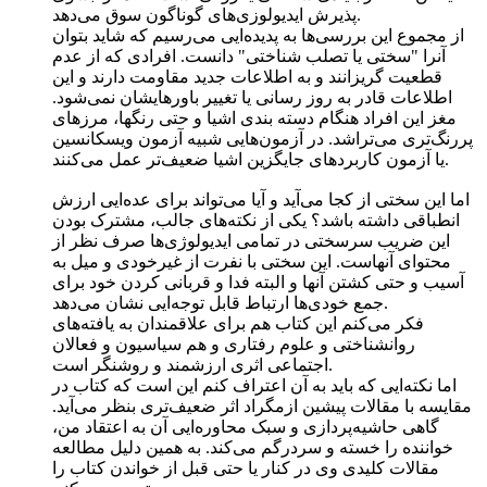
پذیرش ایدیولوزی‌های گوناگون سوق می‌دهد.
از مجموع این بررسی‌ها به پدیده‌ایی می‌رسیم که شاید بتوان
آنرا "سختی یا تصلب شناختی" دانست. افرادی که از عدم
قطعیت گریزانند و به اطلاعات جدید مقاومت دارند و این
اطلاعات قادر به روز رسانی یا تغییر باورهایشان نمی‌شود.
مغز این افراد هنگام دسته بندی اشیا و حتی رنگها، مرزهای
پررنگ‌تری می‌تراشد. در آزمون‌هایی شبیه آزمون ویسکانسین
یا آزمون کاربردهای جایگزین اشیا ضعیف‌تر عمل می‌کنند.
اما این سختی از کجا می‌آید و آیا می‌تواند برای عده‌ایی ارزش
انطباقی داشته باشد؟ یکی از نکته‌های جالب، مشترک بودن
این ضریب سرسختی در تمامی ایدیولوژی‌ها صرف نظر از
محتوای آنهاست. این سختی با نفرت از غیرخودی و میل به
آسیب و حتی کشتن آنها و البته فدا و قربانی کردن خود برای
جمع خودی‌ها ارتباط قابل توجه‌ایی نشان می‌دهد.
فکر می‌کنم این کتاب هم برای علاقمندان به یافته‌های
روانشناختی و علوم رفتاری و هم سیاسیون و فعالان
اجتماعی اثری ارزشمند و روشنگر است.
اما نکته‌ایی که باید به آن اعتراف کنم این است که کتاب در
مقایسه با مقالات پیشین ازمگراد اثر ضعیف‌تری بنظر می‌آید.
گاهی حاشیه‌پردازی و سبک محاوره‌ایی آن به اعتقاد من،
خواننده را خسته و سردرگم می‌کند. به همین دلیل مطالعه
مقالات کلیدی وی در کنار یا حتی قبل از خواندن کتاب را