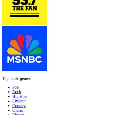
Top music genres
Pop
Rock
Hip Hop
Chillout
Country
Oldies
Electro