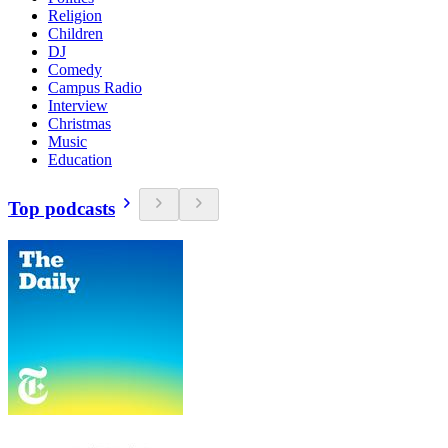
Religion
Children
DJ
Comedy
Campus Radio
Interview
Christmas
Music
Education
Top podcasts