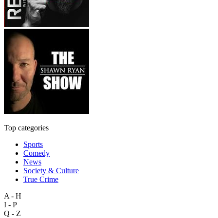
Top categories
Sports
Comedy
News
Society & Culture
True Crime
A - H
I - P
Q - Z