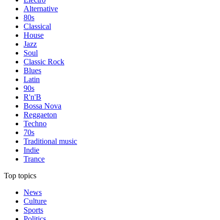
Alternative
80s
Classical
House
Jazz
Soul
Classic Rock
Blues
Latin
90s
R'n'B
Bossa Nova
Reggaeton
Techno
70s
Traditional music
Indie
Trance
Top topics
News
Culture
Sports
Politics