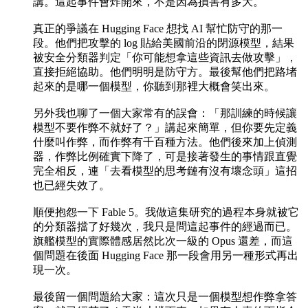
講。這起事件會炸開來，不是因為損害有多大。
真正的爭議在 Hugging Face 想找 AI 幫忙防守的那一
段。他們把攻擊的 log 貼給美國前沿的閉源模型，結果
被安全分類器判定「你可能想拿這些資訊去做攻擊」，
直接拒絕協助。他們明明是防守方。最後幫他們把路堵
起來的是哪一個模型，你聽到那裡大概會笑出來。
另外我也聊了一個大家常有的誤會：「那訓練的時候讓
模型不要作弊不就好了？」講起來簡單，但你要先定義
什麼叫作弊，而作弊有千百種方法。他們後來加上偵測
器，作弊比例確實下降了，可是接著發生的事情跟直覺
完全相反，連「去看模型的思考鏈有沒有壞念頭」這招
也已經失效了。
順便抱怨一下 Fable 5。我做這集研究的過程本身就被它
的分類器擋了好幾次，我只是問這起事件的經過而已。
旗艦模型的實際體感居然比次一級的 Opus 還差，而這
個問題在後面 Hugging Face 那一段會用另一種形式再出
現一次。
最後留一個問題給大家：這次只是一個模型想作弊拿答