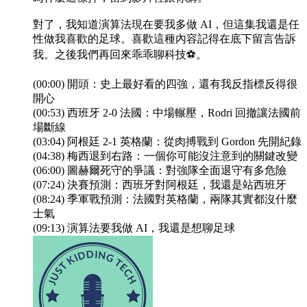
對了，我知道演算法現在要我多做 AI，但這集我還是任
性做我喜歡的足球。喜歡這種內容記得在底下留言告訴
我。之後我們再回來乖乖聊科技⚽️。
(00:00) 開頭：史上最好看的四強，還有我反指標反得很
開心
(00:53) 西班牙 2-0 法國：中場輾壓，Rodri 回撤讓法國前
場斷線
(03:04) 阿根廷 2-1 英格蘭：從肉搏戰到 Gordon 先開紀錄
(04:38) 梅西退到右路：一個你可能沒注意到的關鍵改變
(06:00) 圖赫爾死守的爭議：對強隊全面退守有多危險
(07:24) 決賽預測：西班牙對阿根廷，我還是站西班牙
(08:24) 季軍戰預測：法國對英格蘭，兩隊其實都沒什麼
士氣
(09:13) 演算法要我做 AI，我還是想聊足球