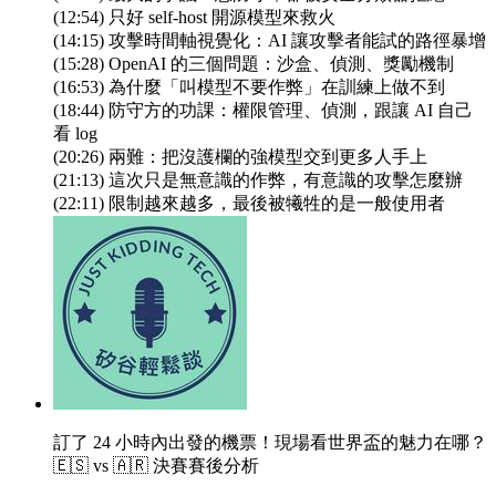
(12:54) 只好 self-host 開源模型來救火
(14:15) 攻擊時間軸視覺化：AI 讓攻擊者能試的路徑暴增
(15:28) OpenAI 的三個問題：沙盒、偵測、獎勵機制
(16:53) 為什麼「叫模型不要作弊」在訓練上做不到
(18:44) 防守方的功課：權限管理、偵測，跟讓 AI 自己
看 log
(20:26) 兩難：把沒護欄的強模型交到更多人手上
(21:13) 這次只是無意識的作弊，有意識的攻擊怎麼辦
(22:11) 限制越來越多，最後被犧牲的是一般使用者
訂了 24 小時內出發的機票！現場看世界盃的魅力在哪？
🇪🇸 vs 🇦🇷 決賽賽後分析