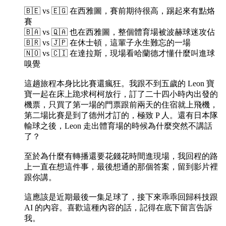
🇧🇪 vs 🇪🇬 在西雅圖，賽前期待很高，踢起來有點烙
賽
🇧🇦 vs 🇶🇦 也在西雅圖，整個體育場被波赫球迷攻佔
🇧🇷 vs 🇯🇵 在休士頓，這輩子永生難忘的一場
🇳🇴 vs 🇨🇮 在達拉斯，現場看哈蘭德才懂什麼叫進球
嗅覺
這趟旅程本身比比賽還瘋狂。我跟不到五歲的 Leon 寶
寶一起在床上跪求柯柯放行，訂了二十四小時內出發的
機票，只買了第一場的門票跟前兩天的住宿就上飛機，
第二場比賽是到了德州才訂的，極致 P 人。還有日本隊
輸球之後，Leon 走出體育場的時候為什麼突然不講話
了？
至於為什麼有轉播還要花錢花時間進現場，我回程的路
上一直在想這件事，最後想通的那個答案，留到影片裡
跟你講。
這應該是近期最後一集足球了，接下來乖乖回歸科技跟
AI 的內容。喜歡這種內容的話，記得在底下留言告訴
我。