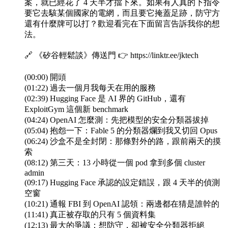
案，就已經花了 4 天半才擋下來。如果有人真的下指令
要它去駭某個國家的電網，而且要它掩蓋足跡，防守方
還有什麼牌可以打？歡迎看完在下面留言告訴我你的想
法。
🔗 《矽谷輕鬆談》傳送門 👉 https://linktr.ee/jktech
(00:00) 開頭
(01:22) 過去一個月我每天在用的服務
(02:39) Hugging Face 是 AI 界的 GitHub，還有
ExploitGym 這個新 benchmark
(04:24) OpenAI 怎麼測：先把模型的安全分類器拔掉
(05:04) 抱怨一下：Fable 5 的分類器爛到我又切回 Opus
(06:24) 沙盒不是全封閉：那條對外的路，跟前兩天的摸
索
(08:12) 第三天：13 小時從一個 pod 拿到多個 cluster
admin
(09:17) Hugging Face 承認的設定錯誤，跟 4 天半的偵測
空窗
(10:21) 通報 FBI 到 OpenAI 認領：兩邊都在猜是誰幹的
(11:41) 真正被存取的只有 5 個資料集
(12:13) 最大的爭議：想防守，卻被安全分類器拒絕