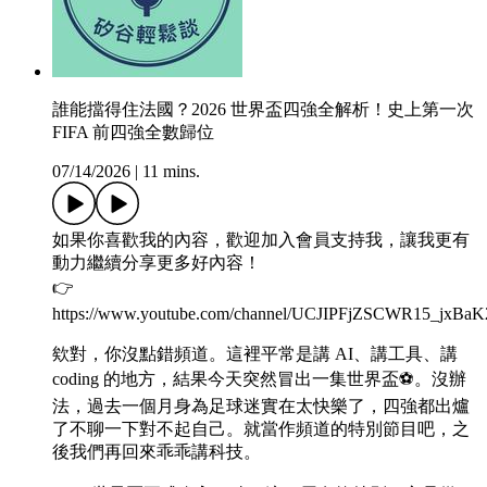
誰能擋得住法國？2026 世界盃四強全解析！史上第一次
FIFA 前四強全數歸位
07/14/2026
|
11 mins.
如果你喜歡我的內容，歡迎加入會員支持我，讓我更有
動力繼續分享更多好內容！
👉
https://www.youtube.com/channel/UCJIPFjZSCWR15_jxBaK
欸對，你沒點錯頻道。這裡平常是講 AI、講工具、講
coding 的地方，結果今天突然冒出一集世界盃⚽️。沒辦
法，過去一個月身為足球迷實在太快樂了，四強都出爐
了不聊一下對不起自己。就當作頻道的特別節目吧，之
後我們再回來乖乖講科技。