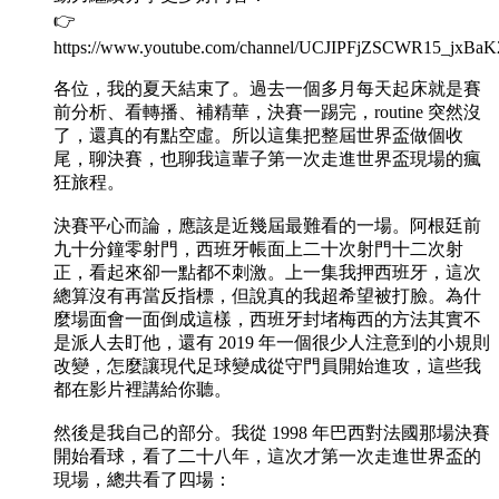
👉
https://www.youtube.com/channel/UCJIPFjZSCWR15_jxBaK
各位，我的夏天結束了。過去一個多月每天起床就是賽
前分析、看轉播、補精華，決賽一踢完，routine 突然沒
了，還真的有點空虛。所以這集把整屆世界盃做個收
尾，聊決賽，也聊我這輩子第一次走進世界盃現場的瘋
狂旅程。
決賽平心而論，應該是近幾屆最難看的一場。阿根廷前
九十分鐘零射門，西班牙帳面上二十次射門十二次射
正，看起來卻一點都不刺激。上一集我押西班牙，這次
總算沒有再當反指標，但說真的我超希望被打臉。為什
麼場面會一面倒成這樣，西班牙封堵梅西的方法其實不
是派人去盯他，還有 2019 年一個很少人注意到的小規則
改變，怎麼讓現代足球變成從守門員開始進攻，這些我
都在影片裡講給你聽。
然後是我自己的部分。我從 1998 年巴西對法國那場決賽
開始看球，看了二十八年，這次才第一次走進世界盃的
現場，總共看了四場：