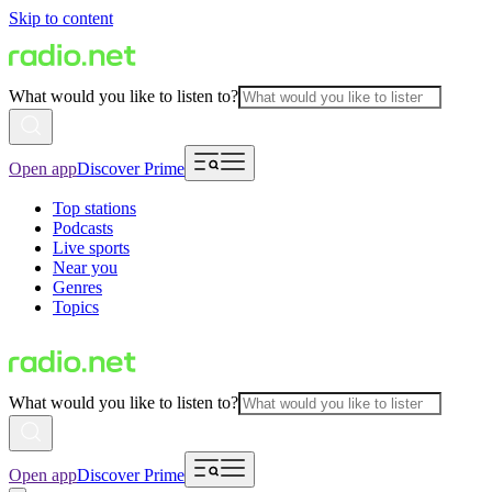
Skip to content
What would you like to listen to?
Open app
Discover Prime
Top stations
Podcasts
Live sports
Near you
Genres
Topics
What would you like to listen to?
Open app
Discover Prime