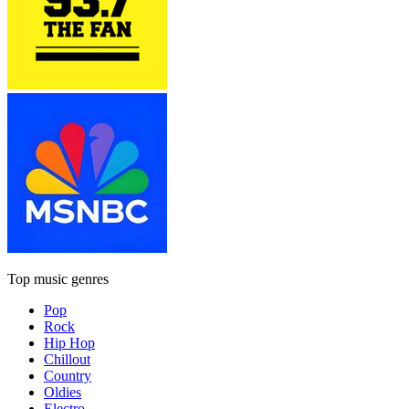
Top music genres
Pop
Rock
Hip Hop
Chillout
Country
Oldies
Electro