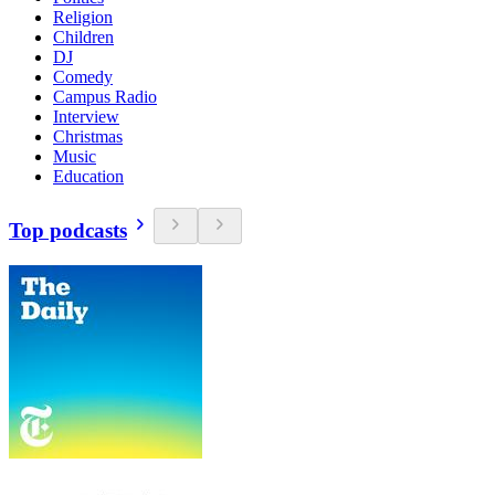
Religion
Children
DJ
Comedy
Campus Radio
Interview
Christmas
Music
Education
Top podcasts