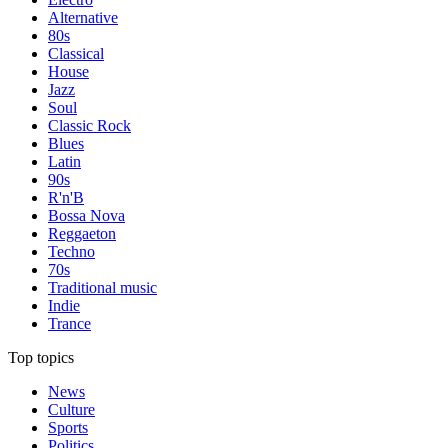
Alternative
80s
Classical
House
Jazz
Soul
Classic Rock
Blues
Latin
90s
R'n'B
Bossa Nova
Reggaeton
Techno
70s
Traditional music
Indie
Trance
Top topics
News
Culture
Sports
Politics