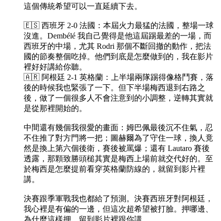
這個傳統希望可以一直延續下去。
🇪🇸 西班牙 2-0 法國：本屆火力最猛的法國，整場一球
沒進。Dembélé 我自己覺得是他這屆踢最差的一場，而
西班牙的中場，尤其 Rodri 那個不斷回撤的動作，把法
國的節奏整個吃掉。他們到底是怎麼做到的，我在影片
裡好好講給你聽。
🇦🇷 阿根廷 2-1 英格蘭：上半場兩隊踢得像格鬥賽，落
後的時候我也緊張了一下。但下半場梅西退到右路之
後，做了一個很多人不會注意到的小調整，逆轉其實就
是從那裡開始的。
中間還有幾個我很愛的畫面：姆巴佩最後沉不住氣，忍
不住推了對方門將一把；圖赫爾為了守住一球，換人竟
然是換上第六個後衛，賽後被罵爆；還有 Lautaro 賽後
透露，那顆致勝頭槌其實是梅西上場前就交代好的。至
於梅西是怎麼提前看穿英格蘭防線的，就留到影片裡
講。
決賽跟季軍戰我也都給了預測。決賽西班牙對阿根廷，
我心裡是有偏的一邊，但這次超希望被打臉。押哪邊、
為什麼這樣押，留到影片裡跟你講。