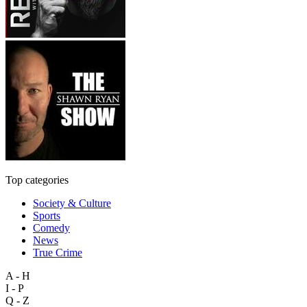
Top categories
Society & Culture
Sports
Comedy
News
True Crime
A - H
I - P
Q - Z