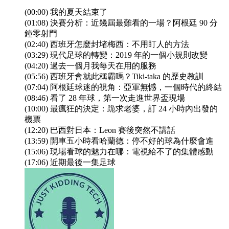
(00:00) 我的夏天結束了
(01:08) 決賽分析：近幾屆最難看的一場？阿根廷 90 分
鐘零射門
(02:40) 西班牙怎麼封堵梅西：不用盯人的方法
(03:29) 現代足球的轉變：2019 年的一個小規則改變
(04:20) 過去一個月我每天在用的服務
(05:56) 西班牙會就此稱霸嗎？Tiki-taka 的歷史教訓
(07:04) 阿根廷球迷的視角：亞軍無憾，一個時代的終結
(08:46) 看了 28 年球，第一次走進世界盃現場
(10:00) 最瘋狂的決定：跪求老婆，訂 24 小時內出發的
機票
(12:20) 巴西對日本：Leon 賽後突然不講話
(13:59) 開車五小時看哈蘭德：停不好的球為什麼會進
(15:06) 現場看球的魅力在哪：電視給不了的集體感動
(17:06) 近期最後一集足球