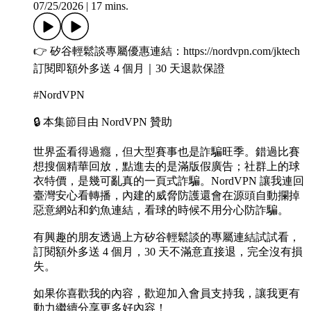
07/25/2026
|
17 mins.
👉 矽谷輕鬆談專屬優惠連結：https://nordvpn.com/jktech
訂閱即額外多送 4 個月｜30 天退款保證
#NordVPN
🔒 本集節目由 NordVPN 贊助
世界盃看得過癮，但大型賽事也是詐騙旺季。錯過比賽
想搜個精華回放，點進去的是滿版假廣告；社群上的球
衣特價，是幾可亂真的一頁式詐騙。NordVPN 讓我連回
臺灣安心看轉播，內建的威脅防護還會在源頭自動攔掉
惡意網站和釣魚連結，看球的時候不用分心防詐騙。
有興趣的朋友透過上方矽谷輕鬆談的專屬連結試試看，
訂閱額外多送 4 個月，30 天不滿意直接退，完全沒有損
失。
如果你喜歡我的內容，歡迎加入會員支持我，讓我更有
動力繼續分享更多好內容！