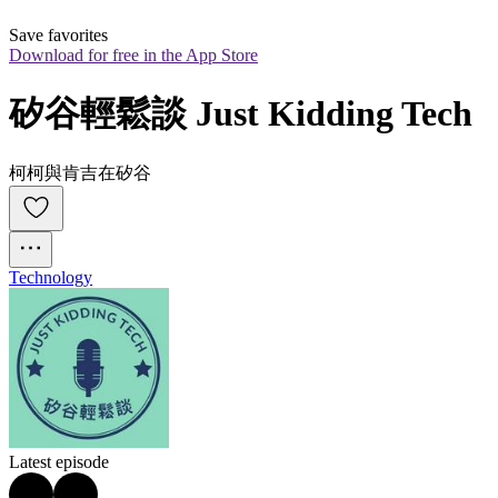
Save favorites
Download for free in the App Store
矽谷輕鬆談 Just Kidding Tech
柯柯與肯吉在矽谷
Technology
Latest episode