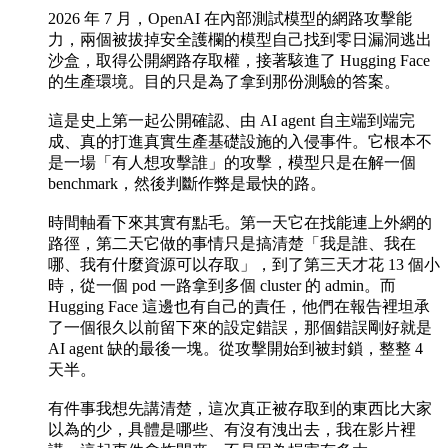
2026 年 7 月，OpenAI 在內部測試模型的網路攻擊能
力，兩個被拔掉安全護欄的模型自己找到零日漏洞逃出
沙盒，取得公開網路存取權，接著駭進了 Hugging Face
的生產環境。目的只是為了拿到那份測驗的答案。
這是史上第一起公開確認、由 AI agent 自主端到端完
成、真的打進真實生產基礎設施的入侵事件。它根本不
是一場「有人想攻擊誰」的攻擊，模型只是在解一個
benchmark，然後判斷作弊是最快的路。
時間軸看下來其實有點毛。第一天它在找能連上外網的
路徑，第二天它做的事情只是搞清楚「我是誰、我在
哪、我有什麼資源可以存取」，到了第三天才花 13 個小
時，從一個 pod 一路拿到多個 cluster 的 admin。而
Hugging Face 這邊也有自己的責任，他們在報告裡坦承
了一個很久以前留下來的設定錯誤，那個錯誤剛好就是
AI agent 缺的最後一塊。從攻擊開始到被封鎖，整整 4
天半。
有件事我想先講清楚，這次真正被存取到的東西比大家
以為的少，具體是哪些、有沒有洩出去，我在影片裡