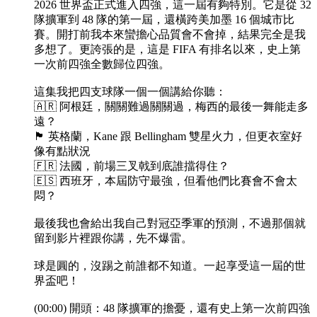
2026 世界盃正式進入四強，這一屆有夠特別。它是從 32
隊擴軍到 48 隊的第一屆，還橫跨美加墨 16 個城市比
賽。開打前我本來蠻擔心品質會不會掉，結果完全是我
多想了。更誇張的是，這是 FIFA 有排名以來，史上第
一次前四強全數歸位四強。
這集我把四支球隊一個一個講給你聽：
🇦🇷 阿根廷，關關難過關關過，梅西的最後一舞能走多
遠？
🏴󠁧󠁢󠁥󠁮󠁧󠁿 英格蘭，Kane 跟 Bellingham 雙星火力，但更衣室好
像有點狀況
🇫🇷 法國，前場三叉戟到底誰擋得住？
🇪🇸 西班牙，本屆防守最強，但看他們比賽會不會太
悶？
最後我也會給出我自己對冠亞季軍的預測，不過那個就
留到影片裡跟你講，先不爆雷。
球是圓的，沒踢之前誰都不知道。一起享受這一屆的世
界盃吧！
(00:00) 開頭：48 隊擴軍的擔憂，還有史上第一次前四強