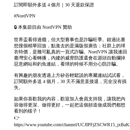
訂閱即額外多送 4 個月｜30 天退款保證
#NordVPN
🔒 本集節目由 NordVPN 贊助
世界盃看得過癮，但大型賽事也是詐騙旺季。錯過比賽
想搜個精華回放，點進去的是滿版假廣告；社群上的球
衣特價，是幾可亂真的一頁式詐騙。NordVPN 讓我連回
臺灣安心看轉播，內建的威脅防護還會在源頭自動攔掉
惡意網站和釣魚連結，看球的時候不用分心防詐騙。
有興趣的朋友透過上方矽谷輕鬆談的專屬連結試試看，
訂閱額外多送 4 個月，30 天不滿意直接退，完全沒有損
失。
如果你喜歡我的內容，歡迎加入會員支持我，讓我把內
容做得更深、做得更好，一起把這個頻道做成我們都想
看到的樣子！
👉
https://www.youtube.com/channel/UCJIPFjZSCWR15_jxBaK