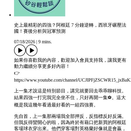
史上最精彩的四強？阿根廷 7 分鐘逆轉，西班牙碾壓法
國！賽後分析與冠軍預測
07/18/2026
|
9 mins.
如果你喜歡我的內容，歡迎加入會員支持我，讓我更有
動力繼續分享更多好內容！
👉
https://www.youtube.com/channel/UCJIPFjZSCWR15_jxBaK
上一集才說這是特別節目，講完就要回去乖乖聊科技。
結果四強一打完我完全坐不住，只好再開一集⚽️。這大
概是我這幾年看過最好看的一組四強賽。
先自首，上一集那兩場我全部押反，反指標反好反滿。
但我反得蠻開心的啦，因為終於有藉口把新買的阿根廷
客場球衣穿出來。他們穿客場對英格蘭好像就是會贏，